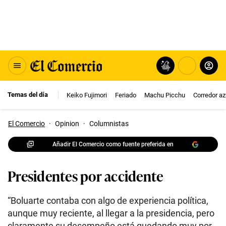
Temas del día
Keiko Fujimori
Feriado
Machu Picchu
Corredor az
El Comercio
·
Opinion
·
Columnistas
Añadir El Comercio como fuente preferida en
Presidentes por accidente
“Boluarte contaba con algo de experiencia política,
aunque muy reciente, al llegar a la presidencia, pero
claramente su desempeño está quedando muy por