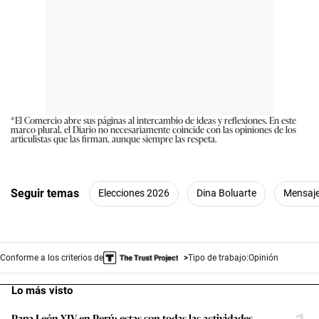
*El Comercio abre sus páginas al intercambio de ideas y reflexiones. En este
marco plural, el Diario no necesariamente coincide con las opiniones de los
articulistas que las firman, aunque siempre las respeta.
Seguir temas
Elecciones 2026
Dina Boluarte
Mensaje
Conforme a los criterios de
Tipo de trabajo:
Opinión
Lo más visto
Papa León XIV en Perú: estas son todas las actividades