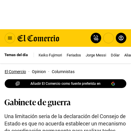
Temas del día
Keiko Fujimori
Feriados
Jorge Messi
Dólar
Ali
El Comercio
·
Opinion
·
Columnistas
Añadir El Comercio como fuente preferida en
Gabinete de guerra
Una limitación seria de la declaración del Consejo de
Estado es que no acuerda establecer un mecanismo
de coordinación permanente para realizar todos