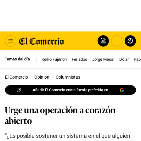
Temas del día
Keiko Fujimori
Feriados
Jorge Messi
Dólar
Pap
El Comercio
·
Opinion
·
Columnistas
Añadir El Comercio como fuente preferida en
Urge una operación a corazón
abierto
“¿Es posible sostener un sistema en el que alguien