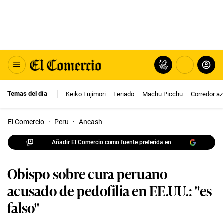
Temas del día
Keiko Fujimori
Feriado
Machu Picchu
Corredor az
El Comercio
·
Peru
·
Ancash
Añadir El Comercio como fuente preferida en
Obispo sobre cura peruano
acusado de pedofilia en EE.UU.: "es
falso"