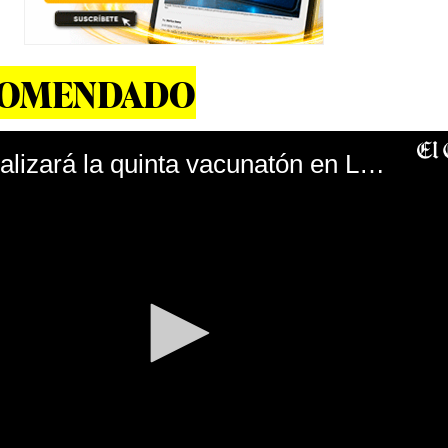
COMENDADO
¿Cuándo se realizará la quinta vacunatón en Lima, Callao y regiones?