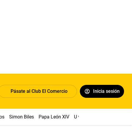
Pásate al Club El Comercio
Inicia sesión
os
Simon Biles
Papa León XIV
U vs Cristal
Dólar
Congr