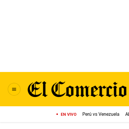
Perú vs Venezuela
A
EN VIVO