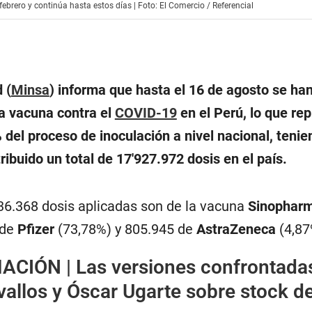
febrero y continúa hasta estos días | Foto: El Comercio / Referencial
 (
Minsa
) informa que hasta el 16 de agosto se ha
la vacuna contra el
COVID-19
en el Perú, lo que re
del proceso de inoculación a nivel nacional, tenie
ribuido un total de 17′927.972 dosis en el país.
536.368 dosis aplicadas son de la vacuna
Sinophar
 de
Pfizer
(73,78%) y 805.945 de
AstraZeneca
(4,87
ACIÓN |
Las versiones confrontada
allos y Óscar Ugarte sobre stock d