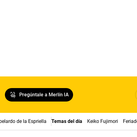
Pregúntale a Merlín IA
belardo de la Espriella
Temas del día
Keiko Fujimori
Feriad