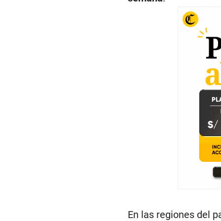
m
e
9
0
%
En las regiones del p