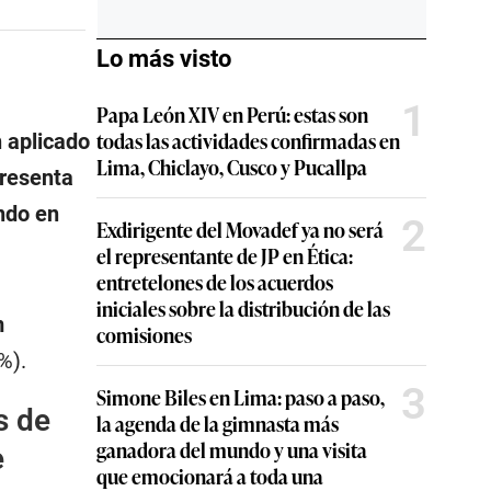
Lo más visto
1
Papa León XIV en Perú: estas son
todas las actividades confirmadas en
n aplicado
Lima, Chiclayo, Cusco y Pucallpa
presenta
ndo en
2
Exdirigente del Movadef ya no será
el representante de JP en Ética:
entretelones de los acuerdos
iniciales sobre la distribución de las
m
comisiones
%).
3
Simone Biles en Lima: paso a paso,
s de
la agenda de la gimnasta más
ganadora del mundo y una visita
e
que emocionará a toda una