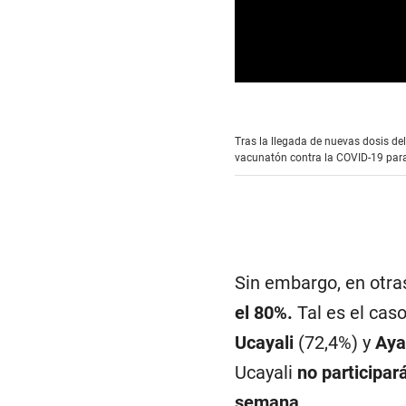
0
s
e
c
Tras la llegada de nuevas dosis del
o
vacunatón contra la COVID-19 para
n
d
s
o
f
0
s
e
c
Sin embargo, en otra
o
n
el 80%.
Tal es el cas
d
s
Ucayali
(72,4%) y
Ay
V
o
Ucayali
no participar
l
u
semana
.