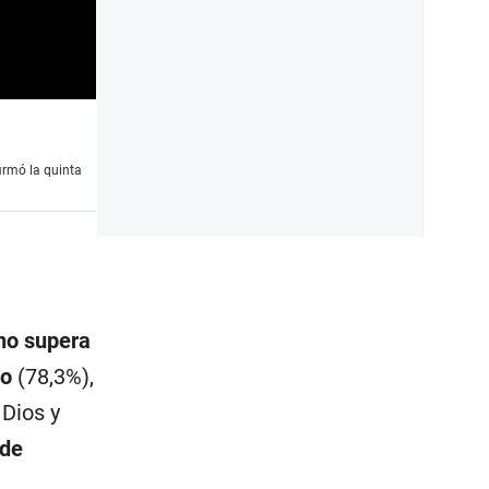
irmó la quinta
no supera
co
(78,3%),
 Dios y
 de