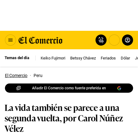
Temas del día
Keiko Fujimori
Betssy Chávez
Feriados
Dólar
J
El Comercio
·
Peru
Añadir El Comercio como fuente preferida en
La vida también se parece a una
segunda vuelta, por Carol Núñez
Vélez