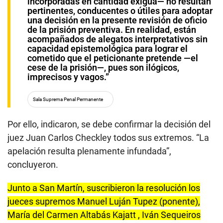
incorporadas en cantidad exigua— no resultan
pertinentes, conducentes o útiles para adoptar
una decisión en la presente revisión de oficio
de la prisión preventiva. En realidad, están
acompañados de alegatos interpretativos sin
capacidad epistemológica para lograr el
cometido que el peticionante pretende —el
cese de la prisión—, pues son ilógicos,
imprecisos y vagos.”
Sala Suprema Penal Permanente
Por ello, indicaron, se debe confirmar la decisión del
juez Juan Carlos Checkley todos sus extremos. “La
apelación resulta plenamente infundada”,
concluyeron.
Junto a San Martín, suscribieron la resolución los
jueces supremos Manuel Luján Tupez (ponente),
María del Carmen Altabás Kajatt , Iván Sequeiros