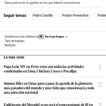
seconds
tiene pasivos en su gestión en los que deberá concentrarse.
Seguir temas
Pedro Castillo
Prisión Preventiva
Poder
Conforme a los criterios de
Tipo de trabajo:
Noticias
Lo más visto
1
Papa León XIV en Perú: estas son todas las actividades
confirmadas en Lima, Chiclayo, Cusco y Pucallpa
2
Simone Biles en Lima: paso a paso, la agenda de la gimnasta
más ganadora del mundo y una visita que emocionará a toda
una selección nacional
3
Exdirigente del Movadef ya no será el representante de JP en