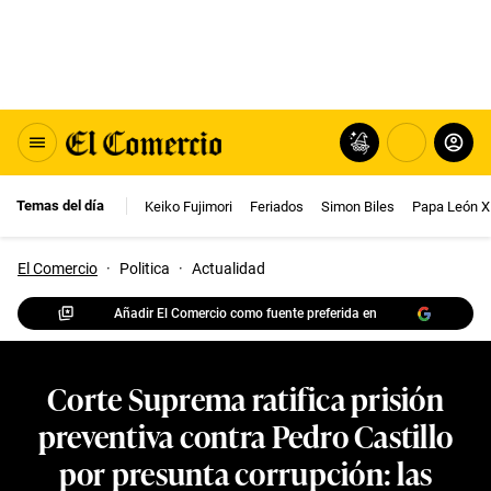
Temas del día
Keiko Fujimori
Feriados
Simon Biles
Papa León X
El Comercio
·
Politica
·
Actualidad
Añadir El Comercio como fuente preferida en
Corte Suprema ratifica prisión
preventiva contra Pedro Castillo
por presunta corrupción: las