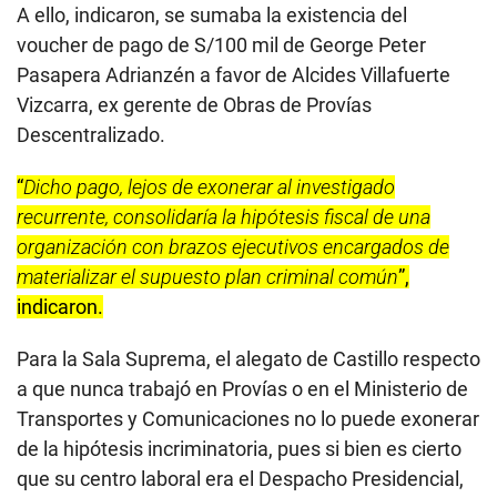
A ello, indicaron, se sumaba la existencia del
voucher de pago de S/100 mil de George Peter
Pasapera Adrianzén a favor de Alcides Villafuerte
Vizcarra, ex gerente de Obras de Provías
Descentralizado.
“
Dicho pago, lejos de exonerar al investigado
recurrente, consolidaría la hipótesis fiscal de una
organización con brazos ejecutivos encargados de
materializar el supuesto plan criminal común
”,
indicaron.
Para la Sala Suprema, el alegato de Castillo respecto
a que nunca trabajó en Provías o en el Ministerio de
Transportes y Comunicaciones no lo puede exonerar
de la hipótesis incriminatoria, pues si bien es cierto
que su centro laboral era el Despacho Presidencial,