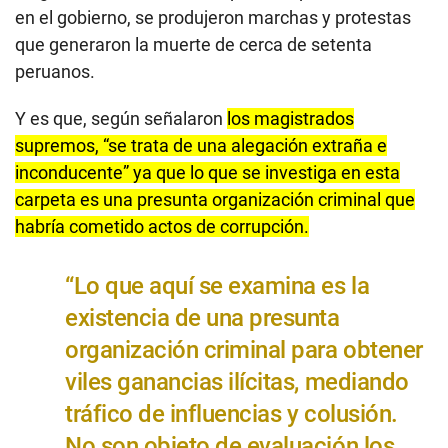
en el gobierno, se produjeron marchas y protestas
que generaron la muerte de cerca de setenta
peruanos.
Y es que, según señalaron
los magistrados
supremos, “se trata de una alegación extraña e
inconducente” ya que lo que se investiga en esta
carpeta es una presunta organización criminal que
habría cometido actos de corrupción.
“Lo que aquí se examina es la
existencia de una presunta
organización criminal para obtener
viles ganancias ilícitas, mediando
tráfico de influencias y colusión.
No son objeto de evaluación los