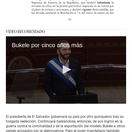
VIDEO RECOMENDADO
Bukele por cinco años más
0
seconds
of
El presidente de El Salvador gobernará su país por otro quinquenio tras su
3
holgada reelección. Continuará hablándose, entonces, de sus logros en la
minutes,
guerra contra la criminalidad y de la exportación del modelo Bukele a otros
30
países acosados por la delincuencia. Pero el joven mandatario también