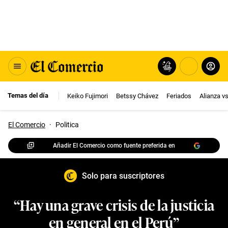
Temas del día
Keiko Fujimori
Betssy Chávez
Feriados
Alianza v
El Comercio
·
Politica
Añadir El Comercio como fuente preferida en
Solo para suscriptores
“Hay una grave crisis de la justicia
en general en el Perú”