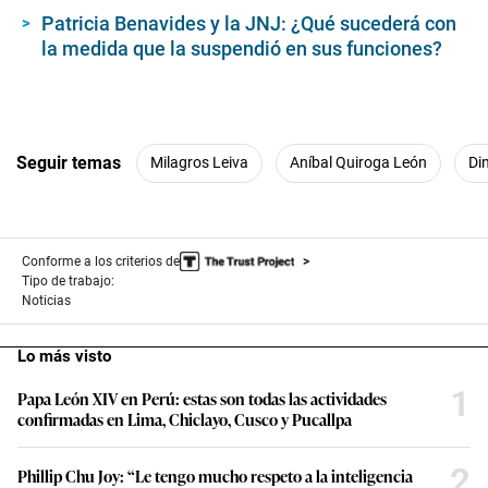
Patricia Benavides y la JNJ: ¿Qué sucederá con
la medida que la suspendió en sus funciones?
Seguir temas
Milagros Leiva
Aníbal Quiroga León
Di
Conforme a los criterios de
Tipo de trabajo:
Noticias
Lo más visto
1
Papa León XIV en Perú: estas son todas las actividades
confirmadas en Lima, Chiclayo, Cusco y Pucallpa
2
Phillip Chu Joy: “Le tengo mucho respeto a la inteligencia