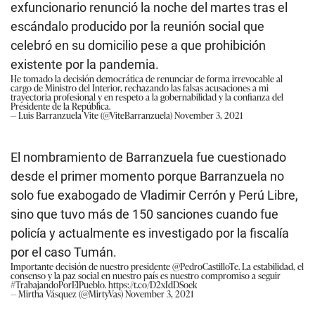
exfuncionario renunció la noche del martes tras el
escándalo producido por la reunión social que
celebró en su domicilio pese a que prohibición
existente por la pandemia.
He tomado la decisión democrática de renunciar de forma irrevocable al
cargo de Ministro del Interior, rechazando las falsas acusaciones a mi
trayectoria profesional y en respeto a la gobernabilidad y la confianza del
Presidente de la República.
— Luis Barranzuela Vite (@ViteBarranzuela)
November 3, 2021
El nombramiento de Barranzuela fue cuestionado
desde el primer momento porque Barranzuela no
solo fue exabogado de Vladimir Cerrón y Perú Libre,
sino que tuvo más de 150 sanciones cuando fue
policía y actualmente es investigado por la fiscalía
por el caso Tumán.
Importante decisión de nuestro presidente
@PedroCastilloTe
. La estabilidad, el
consenso y la paz social en nuestro país es nuestro compromiso a seguir
#TrabajandoPorElPueblo
.
https://t.co/D2xIdDSoek
— Mirtha Vásquez (@MirtyVas)
November 3, 2021