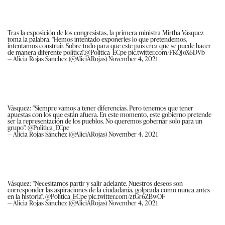
Tras la exposición de los congresistas, la primera ministra Mirtha Vásquez
toma la palabra. "Hemos intentado exponerles lo que pretendemos,
intentamos construir. Sobre todo para que este país crea que se puede hacer
de manera diferente política".
@Politica_ECpe
pic.twitter.com/FKQJoX6DVb
— Alicia Rojas Sánchez (@AliciARojas)
November 4, 2021
Vásquez: "Siempre vamos a tener diferencias. Pero tenemos que tener
apuestas con los que están afuera. En este momento, este gobierno pretende
ser la representación de los pueblos. No queremos gobernar solo para un
grupo".
@Politica_ECpe
— Alicia Rojas Sánchez (@AliciARojas)
November 4, 2021
Vásquez: "Necesitamos partir y salir adelante. Nuestros deseos son
corresponder las aspiraciones de la ciudadanía, golpeada como nunca antes
en la historia".
@Politica_ECpe
pic.twitter.com/ztGr6ZBwOF
— Alicia Rojas Sánchez (@AliciARojas)
November 4, 2021