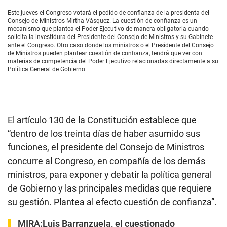
s
e
Este jueves el Congreso votará el pedido de confianza de la presidenta del
c
Consejo de Ministros Mirtha Vásquez. La cuestión de confianza es un
o
mecanismo que plantea el Poder Ejecutivo de manera obligatoria cuando
n
solicita la investidura del Presidente del Consejo de Ministros y su Gabinete
d
ante el Congreso. Otro caso donde los ministros o el Presidente del Consejo
s
de Ministros pueden plantear cuestión de confianza, tendrá que ver con
o
materias de competencia del Poder Ejecutivo relacionadas directamente a su
f
Política General de Gobierno.
3
m
i
n
u
t
El artículo 130 de la Constitución establece que
e
s
“dentro de los treinta días de haber asumido sus
,
funciones, el presidente del Consejo de Ministros
4
s
concurre al Congreso, en compañía de los demás
e
c
ministros, para exponer y debatir la política general
o
de Gobierno y las principales medidas que requiere
n
d
su gestión. Plantea al efecto cuestión de confianza”.
s
MIRA:
Luis Barranzuela, el cuestionado