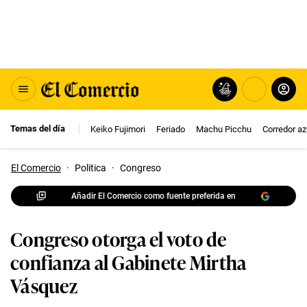
Temas del día
Keiko Fujimori
Feriado
Machu Picchu
Corredor az
El Comercio
·
Politica
·
Congreso
Añadir El Comercio como fuente preferida en
Congreso otorga el voto de
confianza al Gabinete Mirtha
Vásquez