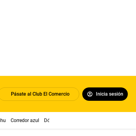
Pásate al Club El Comercio
Inicia sesión
chu
Corredor azul
Dólar
Congreso
Nasca
Acuña
Toled