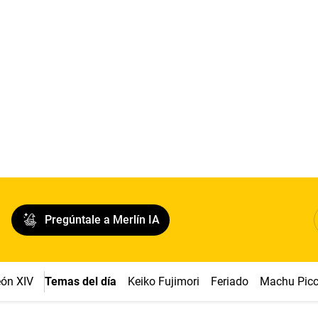
Pregúntale a Merlín IA
ón XIV
Temas del día
Keiko Fujimori
Feriado
Machu Pic