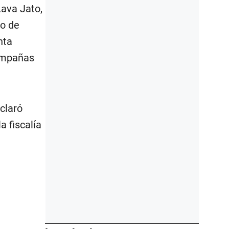
Lava Jato,
go de
nta
campañas
claró
a fiscalía