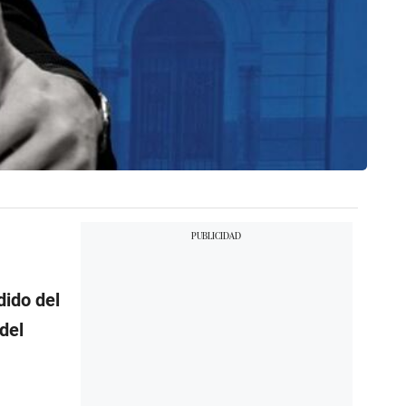
dido del
del