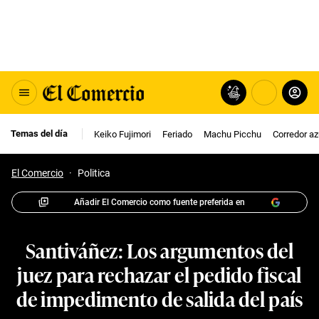
Temas del día
Keiko Fujimori
Feriado
Machu Picchu
Corredor az
El Comercio
·
Politica
Añadir El Comercio como fuente preferida en
Santiváñez: Los argumentos del
juez para rechazar el pedido fiscal
de impedimento de salida del país