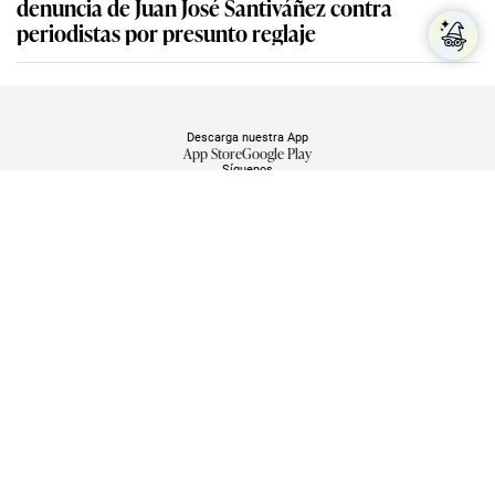
denuncia de Juan José Santiváñez contra
periodistas por presunto reglaje
Descarga nuestra App
App Store
Google Play
Síguenos
Miembro del Grupo de Diarios América
Empresa Editora El Comercio. Calle Paracas #532, Pueblo Libre. Copyright ©
Elcomercio.pe. Grupo El Comercio — Todos los derechos reservados
Miembro del Grupo de Diarios América
Subir