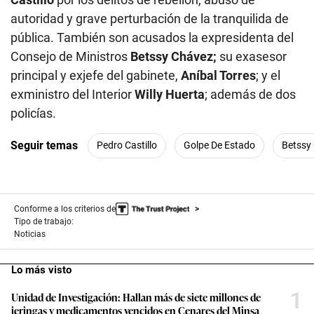
autoridad y grave perturbación de la tranquilida de
pública. También son acusados la expresidenta del
Consejo de Ministros
Betssy Chávez;
su exasesor
principal y exjefe del gabinete,
Aníbal Torres
; y el
exministro del Interior
Willy Huerta
; además de dos
policías.
Seguir temas
Pedro Castillo
Golpe De Estado
Betssy
Conforme a los criterios de
Tipo de trabajo:
Noticias
Lo más visto
1
Unidad de Investigación: Hallan más de siete millones de
jeringas y medicamentos vencidos en Cenares del Minsa