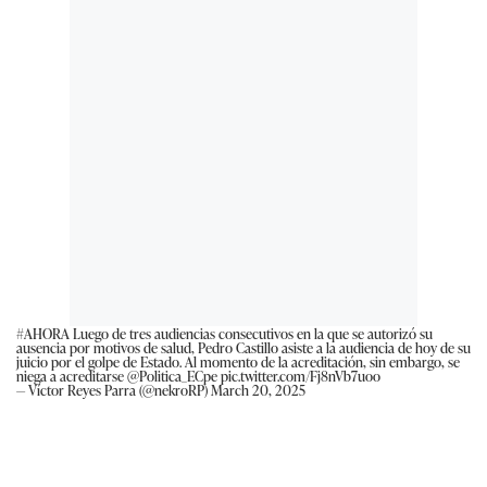
#AHORA
Luego de tres audiencias consecutivos en la que se autorizó su
ausencia por motivos de salud, Pedro Castillo asiste a la audiencia de hoy de su
juicio por el golpe de Estado. Al momento de la acreditación, sin embargo, se
niega a acreditarse
@Politica_ECpe
pic.twitter.com/Fj8nVb7uoo
— Víctor Reyes Parra (@nekroRP)
March 20, 2025