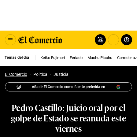
Temas del día
Keiko Fujimori
Feriado
Machu Picchu
Corredor az
El Comercio
·
Politica
·
Justicia
Añadir El Comercio como fuente preferida en
Pedro Castillo: Juicio oral por el
golpe de Estado se reanuda este
viernes