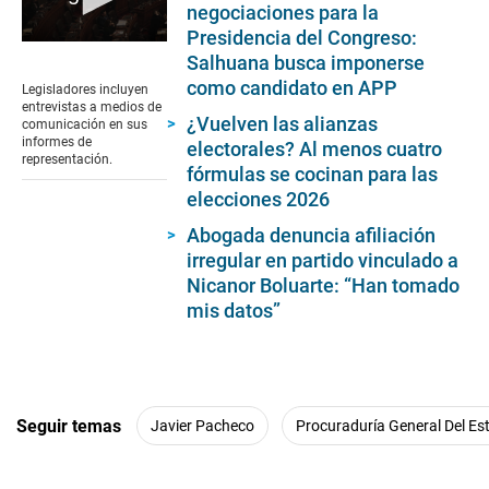
negociaciones para la
Presidencia del Congreso:
0
Salhuana busca imponerse
seconds
of
como candidato en APP
Legisladores incluyen
4
entrevistas a medios de
minutes,
¿Vuelven las alianzas
comunicación en sus
18
informes de
electorales? Al menos cuatro
seconds
representación.
fórmulas se cocinan para las
elecciones 2026
Abogada denuncia afiliación
irregular en partido vinculado a
Nicanor Boluarte: “Han tomado
mis datos”
Seguir temas
Javier Pacheco
Procuraduría General Del Es