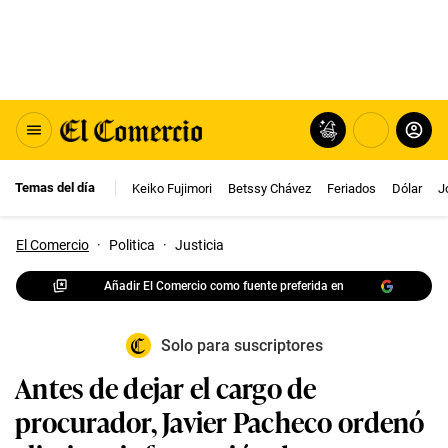
Temas del día
Keiko Fujimori
Betssy Chávez
Feriados
Dólar
J
El Comercio
·
Politica
·
Justicia
Añadir El Comercio como fuente preferida en
Solo para suscriptores
Antes de dejar el cargo de
procurador, Javier Pacheco ordenó