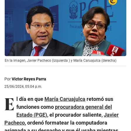
En la imagen, Javier Pacheco (izquierda ) y María Caruajulca (derecha)
Por
Víctor Reyes Parra
25/06/2024, 05:04 p.m.
E
l día en que
María Caruajulca
retomó sus
funciones como
procuradora general del
Estado (PGE)
, el procurador saliente,
Javier
Pacheco
, ordenó formatear la computadora
asignada a su despacho y que él usaba mientras