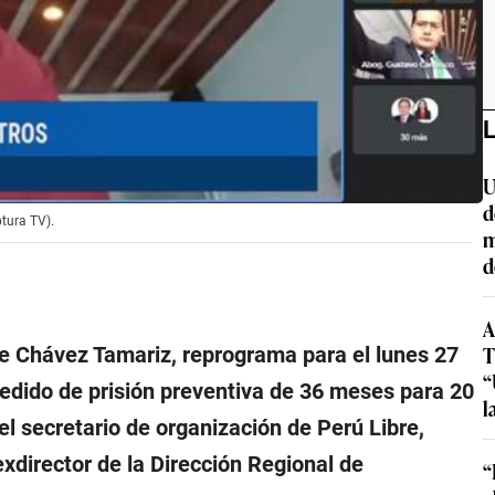
L
U
d
ptura TV).
m
d
A
T
ge Chávez Tamariz, reprograma para el lunes 27
“
pedido de prisión preventiva de 36 meses para 20
l
 el secretario de organización de Perú Libre,
xdirector de la Dirección Regional de
“