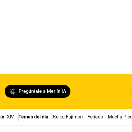
Pregúntale a Merlín IA
ón XIV
Temas del día
Keiko Fujimori
Feriado
Machu Pic