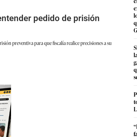
e
e
l
entender pedido de prisión
q
G
ón preventiva para que fiscalía realice precisiones a su
S
l
g
q
s
P
t
L
“
f