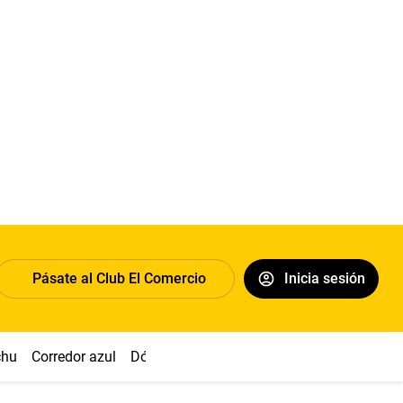
Pásate al Club El Comercio
Inicia sesión
chu
Corredor azul
Dólar
Congreso
Nasca
Acuña
Toled