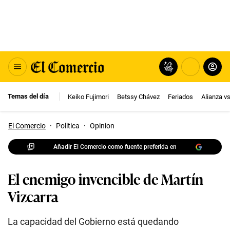
Temas del día
Keiko Fujimori
Betssy Chávez
Feriados
Alianza v
El Comercio
·
Politica
·
Opinion
Añadir El Comercio como fuente preferida en
El enemigo invencible de Martín
Vizcarra
La capacidad del Gobierno está quedando