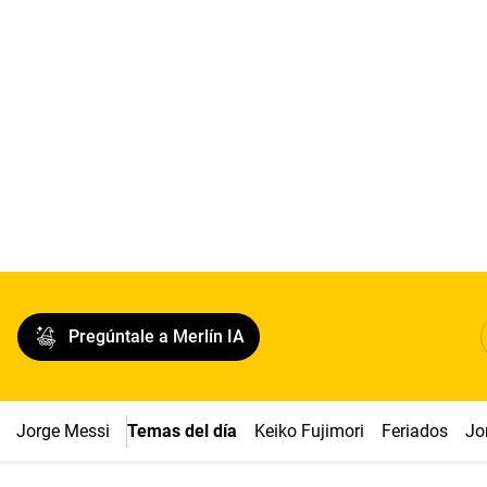
Pregúntale a Merlín IA
Jorge Messi
Temas del día
Keiko Fujimori
Feriados
Jo