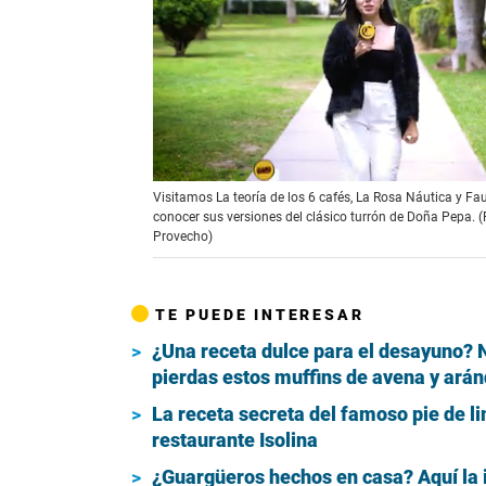
0
Visitamos La teoría de los 6 cafés, La Rosa Náutica y Fa
s
conocer sus versiones del clásico turrón de Doña Pepa. (
e
Provecho)
c
o
n
d
s
TE PUEDE INTERESAR
o
f
¿Una receta dulce para el desayuno? 
5
pierdas estos muffins de avena y ará
m
i
La receta secreta del famoso pie de l
n
u
restaurante Isolina
t
e
¿Guargüeros hechos en casa? Aquí la i
s