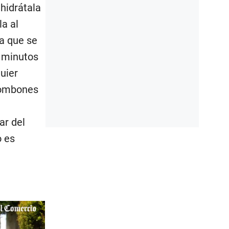
 hidrátala
la al
a que se
s minutos
uier
bombones
ar del
o es