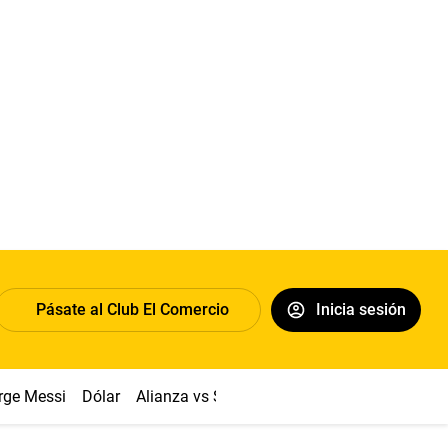
Pásate al Club El Comercio
Inicia sesión
rge Messi
Dólar
Alianza vs Sport Boys
Papa León XIV
Co