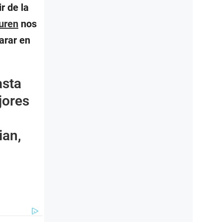
r de la
uren
nos
arar en
asta
jores
ian,