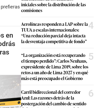
iniciales sobre la distribución de las
 prefieras
comisiones
4
Aerolíneas responden a LAP sobre la
TUUA a escalas internacionales:
s en
“Una reducción parcial deja intacta
la desventaja competitiva de fondo”
odrás
ras
5
“La organización está recuperando
el tiempo perdido”: Carlos Neuhaus,
expresidente de Lima 2019, sobre los
retos a un año de Lima 2027 y en qué
más está preocupado el Gobierno
6
Carril bidireccional del corredor
Azul: Las razones detrás de la
postergación del cambio de sentido