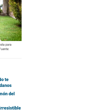
usta para
Fuente:
No te
ndanos
imón del
rresistible