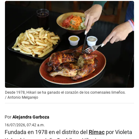
Desde 1978, Hikari se ha ganado el corazón de los comensales limeños.
/
Antonio Melgarejo
Por
Alejandra Garboza
16/07/2026, 07:42 a.m.
Fundada en 1978 en el distrito del
Rímac
por Violeta