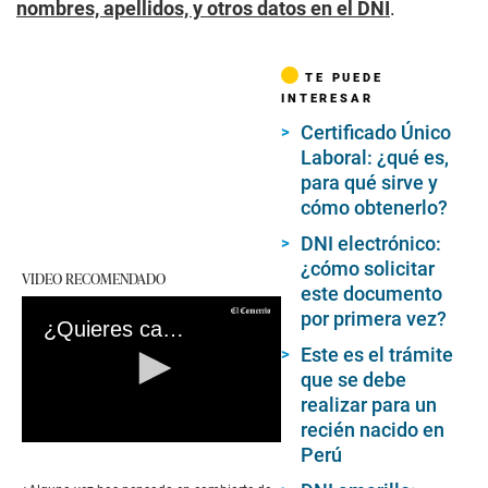
nombres, apellidos, y otros datos en el DNI
.
TE PUEDE
INTERESAR
Certificado Único
Laboral: ¿qué es,
para qué sirve y
cómo obtenerlo?
DNI electrónico:
¿cómo solicitar
VIDEO RECOMENDADO
este documento
por primera vez?
¿Quieres cambiar el nombre de tu DNI?: este es el trámite que debes realizar
Este es el trámite
que se debe
realizar para un
recién nacido en
0
Perú
seconds
of