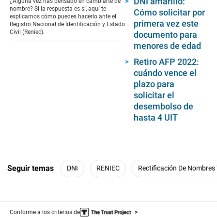
DNI amarillo:
¿Alguna vez has pensado en cambiarte de
0
nombre? Si la respuesta es sí, aquí te
Cómo solicitar por
seconds
explicamos cómo puedes hacerlo ante el
primera vez este
Registro Nacional de Identificación y Estado
Civil (Reniec).
documento para
menores de edad
Retiro AFP 2022:
cuándo vence el
plazo para
solicitar el
desembolso de
hasta 4 UIT
Seguir temas
DNI
RENIEC
Rectificación De Nombres 
Conforme a los criterios de