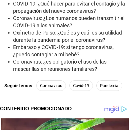
e
COVID-19: ¿Qué hacer para evitar el contagio y la
,
5
propagación del nuevo coronavirus?
2
Coronavirus: ¿Los humanos pueden transmitir el
s
e
COVID-19 a los animales?
c
Oxímetro de Pulso: ¿Qué es y cuál es su utilidad
o
n
durante la pandemia por el coronavirus?
d
Embarazo y COVID-19: si tengo coronavirus,
s
¿puedo contagiar a mi bebé?
Coronavirus: ¿es obligatorio el uso de las
mascarillas en reuniones familiares?
Seguir temas
Coronavirus
Covid-19
Pandemia