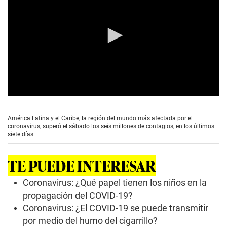
0
s
e
América Latina y el Caribe, la región del mundo más afectada por el
c
coronavirus, superó el sábado los seis millones de contagios, en los últimos
o
siete días
n
d
s
TE PUEDE INTERESAR
o
f
1
Coronavirus: ¿Qué papel tienen los niños en la
m
propagación del COVID-19?
i
n
Coronavirus: ¿El COVID-19 se puede transmitir
u
por medio del humo del cigarrillo?
t