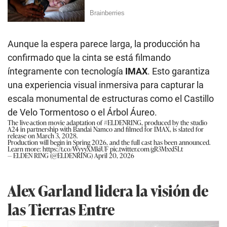
Aunque la espera parece larga, la producción ha
confirmado que la cinta se está filmando
íntegramente con tecnología
IMAX
. Esto garantiza
una experiencia visual inmersiva para capturar la
escala monumental de estructuras como el Castillo
de Velo Tormentoso o el Árbol Áureo.
The live-action movie adaptation of
#ELDENRING
, produced by the studio
A24 in partnership with Bandai Namco and filmed for IMAX, is slated for
release on March 3, 2028.
Production will begin in Spring 2026, and the full cast has been announced.
Learn more:
https://t.co/WyyyXMkiUF
pic.twitter.com/gR3Mxxl5Lt
— ELDEN RING (@ELDENRING)
April 20, 2026
Alex Garland lidera la visión de
las Tierras Entre