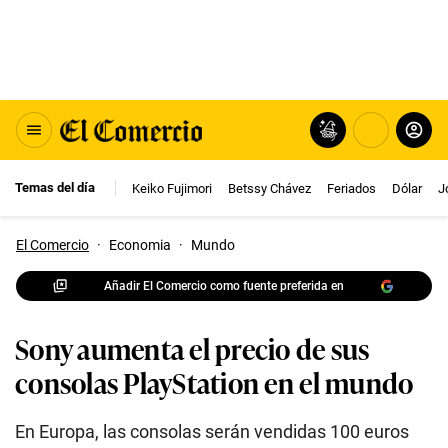
Temas del día
Keiko Fujimori
Betssy Chávez
Feriados
Dólar
J
El Comercio
·
Economia
·
Mundo
Añadir El Comercio como fuente preferida en
Sony aumenta el precio de sus
consolas PlayStation en el mundo
En Europa, las consolas serán vendidas 100 euros