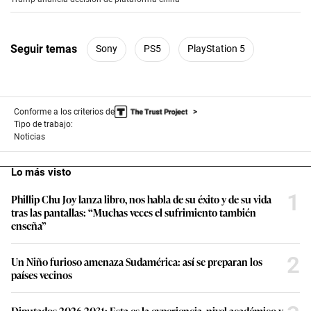
Seguir temas
Sony
PS5
PlayStation 5
Conforme a los criterios de
Tipo de trabajo:
Noticias
Lo más visto
1
Phillip Chu Joy lanza libro, nos habla de su éxito y de su vida
tras las pantallas: “Muchas veces el sufrimiento también
enseña”
2
Un Niño furioso amenaza Sudamérica: así se preparan los
países vecinos
Diputados 2026-2031: Esta es la experiencia, nivel académico y