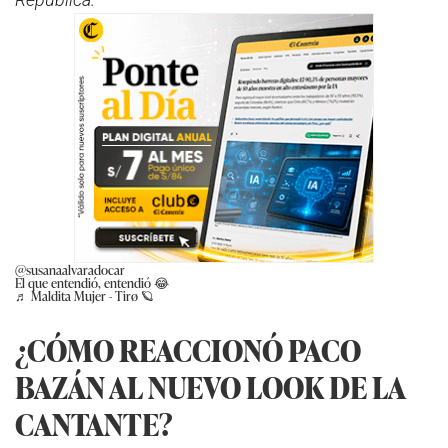
@susanaalvaradocar
El que entendió, entendió 😂
♬ Maldita Mujer - Tirø 🪐
¿CÓMO REACCIONÓ PACO
BAZÁN AL NUEVO LOOK DE LA
CANTANTE?