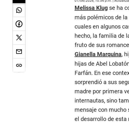
01/06/2026, 10:54 p.m. | Actualiz
Melissa Klug
se ha co
más polémicos de la 
cuales en algunos ca
hecho, la familia de 
fruto de sus romances
Gianella Marquina
, 
hijas de Abel Lobatón
Farfán. En ese contex
sorprendió a sus seg
madre por primera ve
internautas, sino tam
mensaje con mucho sen
el desarrollo de esta