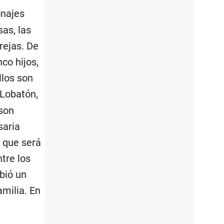
onajes
as, las
rejas. De
co hijos,
llos son
 Lobatón,
rson
saria
 que será
tre los
ibió un
amilia. En