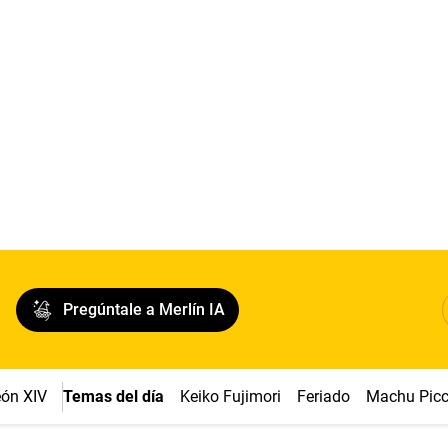
Pregúntale a Merlín IA
ón XIV
Temas del día
Keiko Fujimori
Feriado
Machu Pic