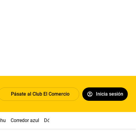
Pásate al Club El Comercio
Inicia sesión
chu
Corredor azul
Dólar
Congreso
Nasca
Acuña
Toled