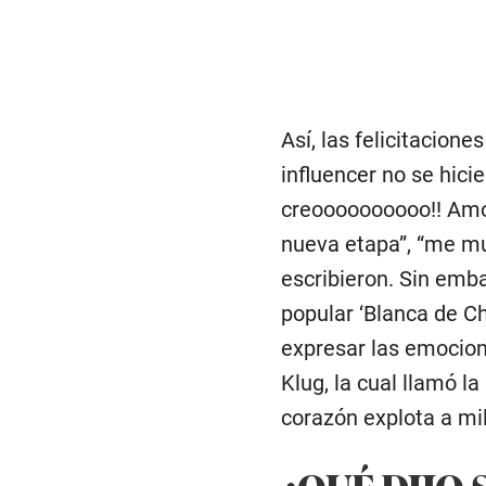
Así, las felicitacion
influencer no se hici
creoooooooooo!! Amoo
nueva etapa”, “me mu
escribieron. Sin emb
popular ‘Blanca de Ch
expresar las emocione
Klug, la cual llamó l
corazón explota a mil