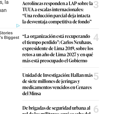
3
, la
Aerolíneas responden a LAP sobre la
TUUA a escalas internacionales:
han
“Una reducción parcial deja intacta
la desventaja competitiva de fondo”
4
“La organización está recuperando
el tiempo perdido”: Carlos Neuhaus,
expresidente de Lima 2019, sobre los
retos a un año de Lima 2027 y en qué
más está preocupado el Gobierno
5
Unidad de Investigación: Hallan más
de siete millones de jeringas y
medicamentos vencidos en Cenares
del Minsa
6
De brigadas de seguridad urbana al
rol de los militares: ¿qué se sabe del