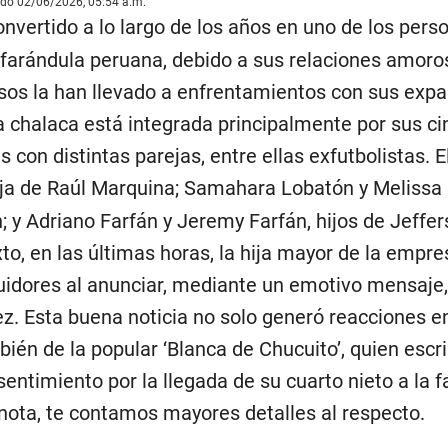
ado 02/06/2026, 05:54 a.m.
nvertido a lo largo de los años en uno de los pers
farándula peruana, debido a sus relaciones amoros
sos la han llevado a enfrentamientos con sus expa
la chalaca está integrada principalmente por sus cin
 con distintas parejas, entre ellas exfutbolistas. E
hija de Raúl Marquina; Samahara Lobatón y Melissa
; y Adriano Farfán y Jeremy Farfán, hijos de Jeffe
to, en las últimas horas, la hija mayor de la empre
uidores al anunciar, mediante un emotivo mensaje,
z. Esta buena noticia no solo generó reacciones en
bién de la popular ‘Blanca de Chucuito’, quien escr
timiento por la llegada de su cuarto nieto a la f
 nota, te contamos mayores detalles al respecto.