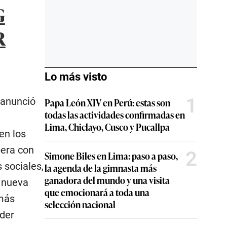
G
R
Lo más visto
1
 anunció
Papa León XIV en Perú: estas son
todas las actividades confirmadas en
Lima, Chiclayo, Cusco y Pucallpa
en los
pera con
2
Simone Biles en Lima: paso a paso,
 sociales,
la agenda de la gimnasta más
ganadora del mundo y una visita
 nueva
que emocionará a toda una
 más
selección nacional
oder