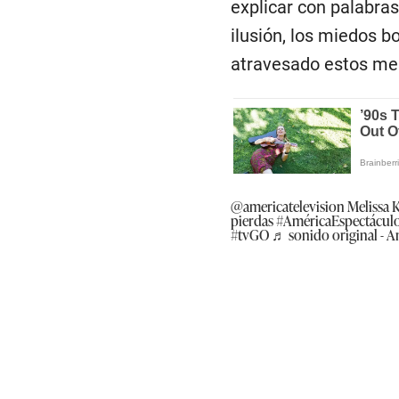
explicar con palabras 
ilusión, los miedos 
atravesado estos mes
@americatelevision
Melissa K
pierdas
#AméricaEspectácul
#tvGO
♬ sonido original - A