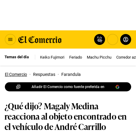
Temas del día
Keiko Fujimori
Feriado
Machu Picchu
Corredor az
El Comercio
·
Respuestas
·
Farandula
Añadir El Comercio como fuente preferida en
¿Qué dijo? Magaly Medina
reacciona al objeto encontrado en
el vehículo de André Carrillo