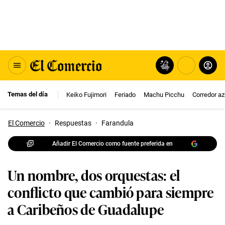
Temas del día
Keiko Fujimori
Feriado
Machu Picchu
Corredor az
El Comercio
·
Respuestas
·
Farandula
Añadir El Comercio como fuente preferida en
Un nombre, dos orquestas: el
conflicto que cambió para siempre
a Caribeños de Guadalupe