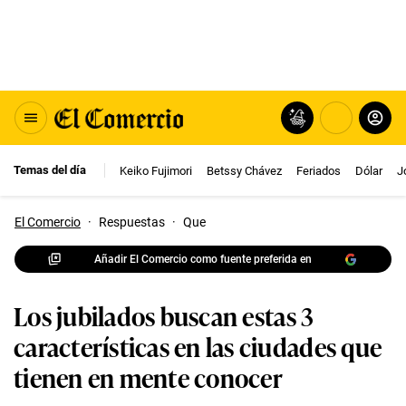
Temas del día
Keiko Fujimori
Betssy Chávez
Feriados
Dólar
J
El Comercio
·
Respuestas
·
Que
Añadir El Comercio como fuente preferida en
Los jubilados buscan estas 3
características en las ciudades que
tienen en mente conocer