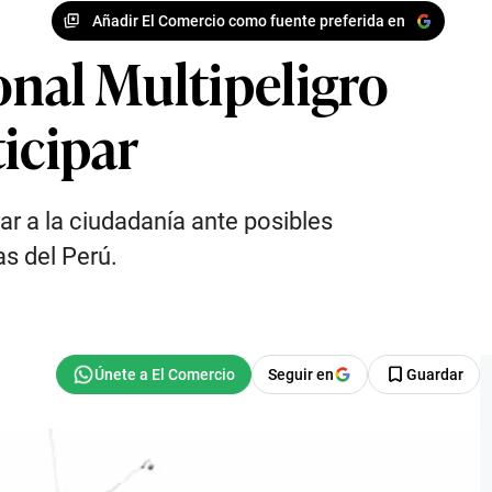
Añadir El Comercio como fuente preferida en
onal Multipeligro
icipar
ar a la ciudadanía ante posibles
as del Perú.
Seguir en
Guardar