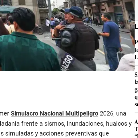
L
P
t
L
S
l
g
q
s
imer
Simulacro Nacional Multipeligro
2026, una
A
dadanía frente a sismos, inundaciones, huaicos y
T
tas simuladas y acciones preventivas que
“