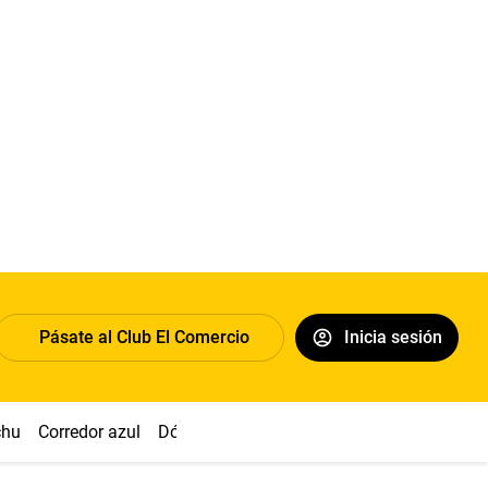
Pásate al Club El Comercio
Inicia sesión
chu
Corredor azul
Dólar
Congreso
Nasca
Acuña
Toled