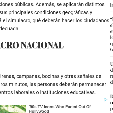
l
ciones públicas. Además, se aplicarán distintos
 sus principales condiciones geográficas y
“
á el simulacro, qué deberán hacer los ciudadanos
e
adecuada.
e
l
ACRO NACIONAL
q
G
U
d
m
sirenas, campanas, bocinas y otras señales de
d
meros minutos, las personas deberán permanecer
ntros laborales o instituciones educativas.
D
r
p