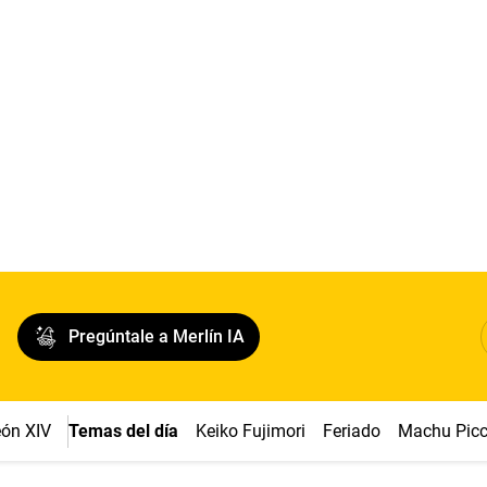
Pregúntale a Merlín IA
ón XIV
Temas del día
Keiko Fujimori
Feriado
Machu Pic