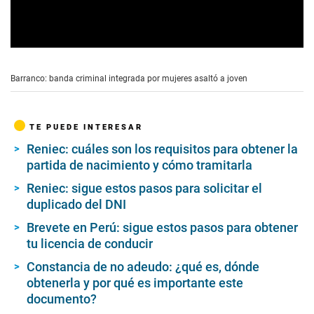
0
s
e
Barranco: banda criminal integrada por mujeres asaltó a joven
c
o
n
d
TE PUEDE INTERESAR
s
o
Reniec: cuáles son los requisitos para obtener la
f
partida de nacimiento y cómo tramitarla
4
m
i
Reniec: sigue estos pasos para solicitar el
n
duplicado del DNI
u
t
Brevete en Perú: sigue estos pasos para obtener
e
tu licencia de conducir
s
,
9
Constancia de no adeudo: ¿qué es, dónde
s
obtenerla y por qué es importante este
e
documento?
c
o