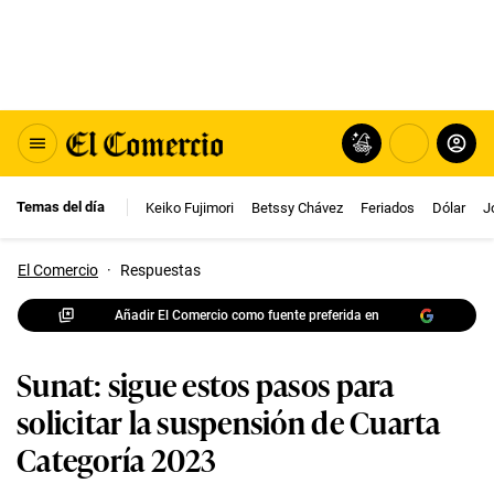
Temas del día
Keiko Fujimori
Betssy Chávez
Feriados
Dólar
J
El Comercio
·
Respuestas
Añadir El Comercio como fuente preferida en
Sunat: sigue estos pasos para
solicitar la suspensión de Cuarta
Categoría 2023