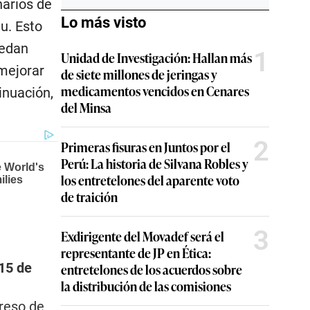
narios de
Lo más visto
u. Esto
uedan
1
Unidad de Investigación: Hallan más
 mejorar
de siete millones de jeringas y
medicamentos vencidos en Cenares
inuación,
del Minsa
2
Primeras fisuras en Juntos por el
Perú: La historia de Silvana Robles y
los entretelones del aparente voto
de traición
n
3
Exdirigente del Movadef será el
representante de JP en Ética:
 15 de
entretelones de los acuerdos sobre
la distribución de las comisiones
greso de