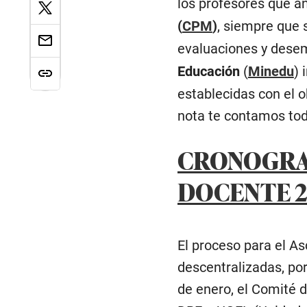
los profesores que an
(
CPM
)
, siempre que 
evaluaciones y desem
Educación
(
Minedu
) 
establecidas con el o
nota te contamos tod
CRONOGRAM
DOCENTE 2
El proceso para el A
descentralizadas, por 
de enero, el Comité d