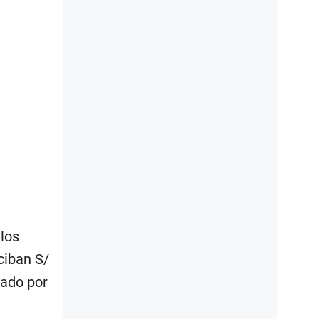
los
ciban S/
nado por