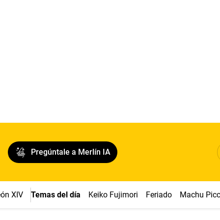
Pregúntale a Merlín IA
ón XIV
Temas del día
Keiko Fujimori
Feriado
Machu Pic