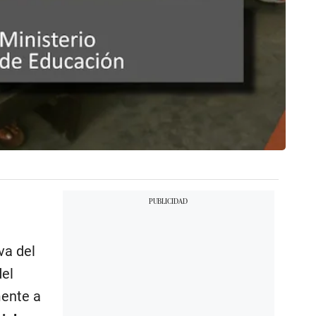
va del
del
mente a