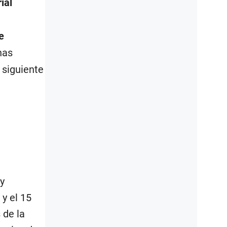
ial
e
has
 siguiente
y
 y el 15
 de la