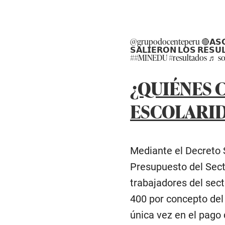
@grupodocenteperu
🔴𝗔𝗦𝗖
𝗦𝗔𝗟𝗜𝗘𝗥𝗢𝗡 𝗟𝗢𝗦 𝗥𝗘𝗦𝗨
#
#MINEDU
#resultados
♬ so
¿QUIÉNES 
ESCOLARID
Mediante el Decreto 
Presupuesto del Secto
trabajadores del sect
400 por concepto del
única vez en el pago 