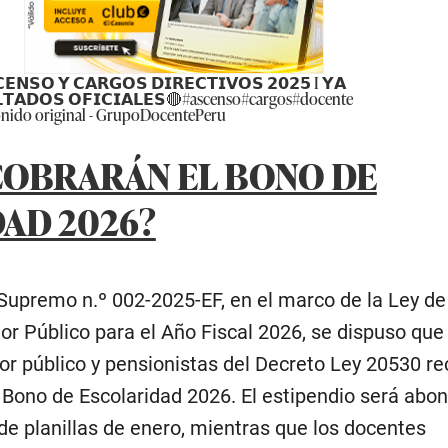
𝗘𝗡𝗦𝗢 𝗬 𝗖𝗔𝗥𝗚𝗢𝗦 𝗗𝗜𝗥𝗘𝗖𝗧𝗜𝗩𝗢𝗦 𝟮𝟬𝟮𝟱 I 𝗬𝗔
𝗧𝗔𝗗𝗢𝗦 𝗢𝗙𝗜𝗖𝗜𝗔𝗟𝗘𝗦🔴
#ascenso
#cargos
#docente
nido original - GrupoDocentePeru
COBRARÁN EL BONO DE
AD 2026?
Supremo n.º 002-2025-EF, en el marco de la Ley de
r Público para el Año Fiscal 2026, se dispuso que 
or público y pensionistas del Decreto Ley 20530 re
 Bono de Escolaridad 2026. El estipendio será abo
de planillas de enero, mientras que los docentes