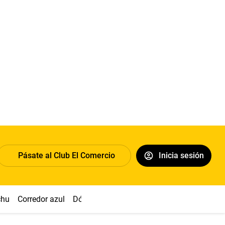
Pásate al Club El Comercio
Inicia sesión
chu
Corredor azul
Dólar
Congreso
Nasca
Acuña
Toled