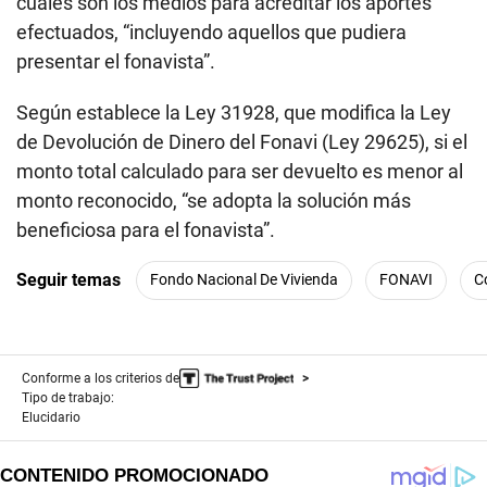
cuáles son los medios para acreditar los aportes
efectuados, “incluyendo aquellos que pudiera
presentar el fonavista”.
Según establece la Ley 31928, que modifica la Ley
de Devolución de Dinero del Fonavi (Ley 29625), si el
monto total calculado para ser devuelto es menor al
monto reconocido, “se adopta la solución más
beneficiosa para el fonavista”.
Seguir temas
Fondo Nacional De Vivienda
FONAVI
C
Conforme a los criterios de
Tipo de trabajo:
Elucidario