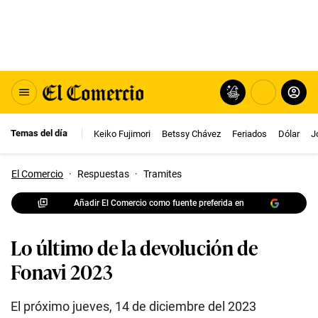
Temas del día
Keiko Fujimori
Betssy Chávez
Feriados
Dólar
J
El Comercio
·
Respuestas
·
Tramites
Añadir El Comercio como fuente preferida en
Lo último de la devolución de
Fonavi 2023
El próximo jueves, 14 de diciembre del 2023