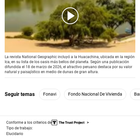
00:00
/
01:00
La revista National Geographic incluyó a la Huacachina, ubicada en la región
Ica, en su lista de los oasis más bellos del planeta. Según una publicación
difundida el 18 de marzo de 2026, el atractivo peruano destaca por su valor
natural y paisajístico en medio de dunas de gran altura.
Seguir temas
Fonavi
Fondo Nacional De Vivienda
Ba
Conforme a los criterios de
Tipo de trabajo:
Elucidario