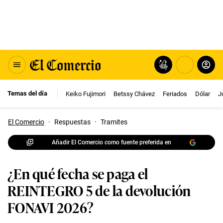
Temas del día
Keiko Fujimori
Betssy Chávez
Feriados
Dólar
J
El Comercio
·
Respuestas
·
Tramites
Añadir El Comercio como fuente preferida en
¿En qué fecha se paga el
REINTEGRO 5 de la devolución
FONAVI 2026?