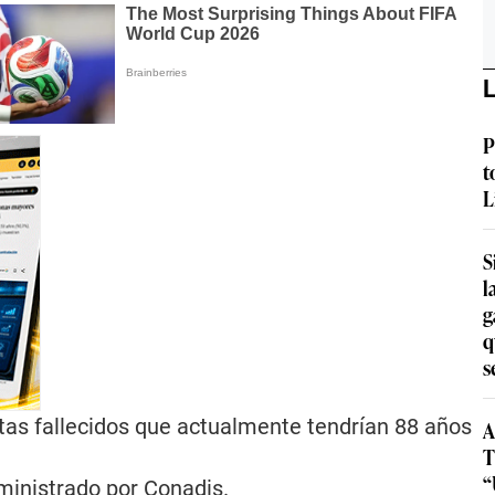
L
P
t
L
S
l
g
q
s
tas fallecidos que actualmente tendrían 88 años
A
T
“
ministrado por Conadis.