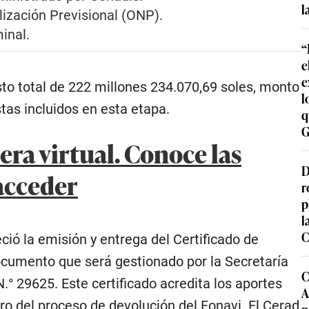
l
lización Previsional
(ONP).
inal.
“
e
e
sto total de 222 millones 234.070,69 soles, monto
l
tas incluidos en esta etapa.
q
G
ra virtual. Conoce las
D
 acceder
r
p
l
C
ió la emisión y entrega del Certificado de
cumento que será gestionado por la Secretaría
C
° 29625. Este certificado acredita los aportes
A
ro del proceso de devolución del Fonavi. El Cerad
p