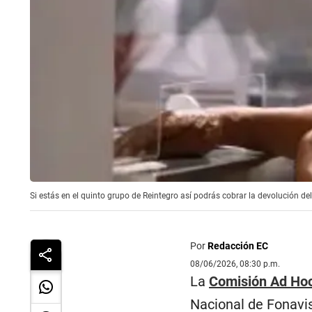
Si estás en el quinto grupo de Reintegro así podrás cobrar la devolución 
Por
Redacción EC
08/06/2026, 08:30 p.m.
La
Comisión Ad Ho
Nacional de Fonavis