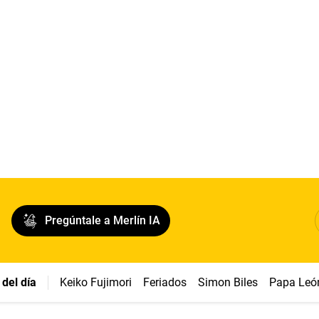
Pregúntale a Merlín IA
del día
Keiko Fujimori
Feriados
Simon Biles
Papa Leó