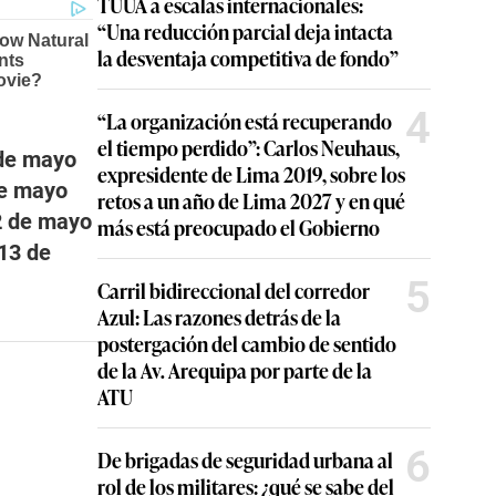
TUUA a escalas internacionales:
“Una reducción parcial deja intacta
la desventaja competitiva de fondo”
4
“La organización está recuperando
el tiempo perdido”: Carlos Neuhaus,
 de mayo
expresidente de Lima 2019, sobre los
de mayo
retos a un año de Lima 2027 y en qué
2 de mayo
más está preocupado el Gobierno
13 de
5
Carril bidireccional del corredor
Azul: Las razones detrás de la
postergación del cambio de sentido
de la Av. Arequipa por parte de la
ATU
6
De brigadas de seguridad urbana al
rol de los militares: ¿qué se sabe del