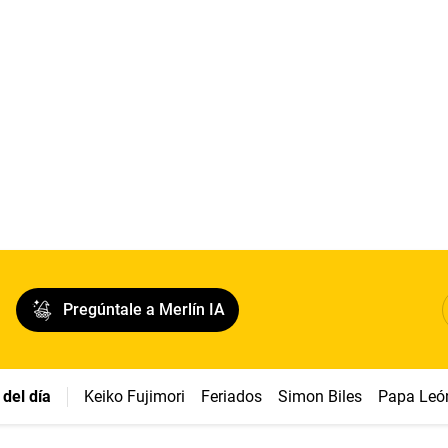
Pregúntale a Merlín IA
del día
Keiko Fujimori
Feriados
Simon Biles
Papa Leó