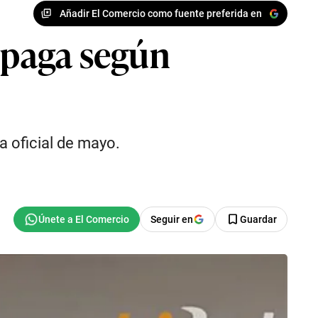
Añadir El Comercio como fuente preferida en
 paga según
 oficial de mayo.
Seguir en
Guardar