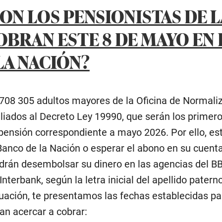
ON LOS PENSIONISTAS DE L
OBRAN ESTE 8 DE MAYO EN 
LA NACIÓN?
n 708 305 adultos mayores de la Oficina de Normali
iliados al Decreto Ley 19990, que serán los primer
 pensión correspondiente a mayo 2026. Por ello, es
Banco de la Nación o esperar el abono en su cuent
podrán desembolsar su dinero en las agencias del B
nterbank, según la letra inicial del apellido patern
uación, te presentamos las fechas establecidas pa
an acercar a cobrar: