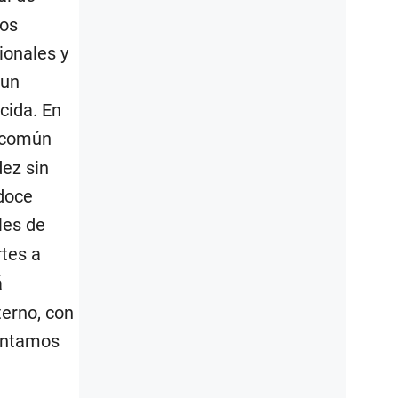
los
ionales y
 un
cida. En
e común
dez sin
doce
les de
rtes a
á
terno, con
contamos