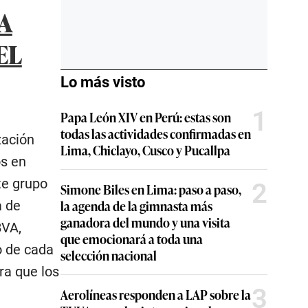
A
EL
Lo más visto
1
Papa León XIV en Perú: estas son
todas las actividades confirmadas en
zación
Lima, Chiclayo, Cusco y Pucallpa
os en
te grupo
2
Simone Biles en Lima: paso a paso,
la agenda de la gimnasta más
a de
ganadora del mundo y una visita
BVA,
que emocionará a toda una
o de cada
selección nacional
ra que los
3
Aerolíneas responden a LAP sobre la