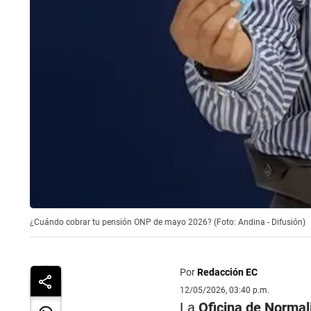
¿Cuándo cobrar tu pensión ONP de mayo 2026? (Foto: Andina - Difusión)
Por
Redacción EC
12/05/2026, 03:40 p.m.
La
Oficina de Normal