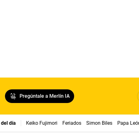
Pregúntale a Merlín IA
del día
Keiko Fujimori
Feriados
Simon Biles
Papa Leó