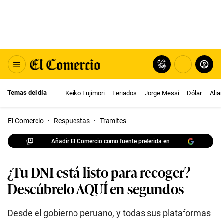
Temas del día
Keiko Fujimori
Feriados
Jorge Messi
Dólar
Ali
El Comercio
·
Respuestas
·
Tramites
Añadir El Comercio como fuente preferida en
¿Tu DNI está listo para recoger?
Descúbrelo AQUÍ en segundos
Desde el gobierno peruano, y todas sus plataformas