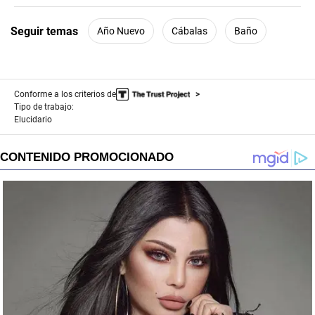
minutes,
56
seconds
Seguir temas
Año Nuevo
Cábalas
Baño
Conforme a los criterios de
Tipo de trabajo:
Elucidario