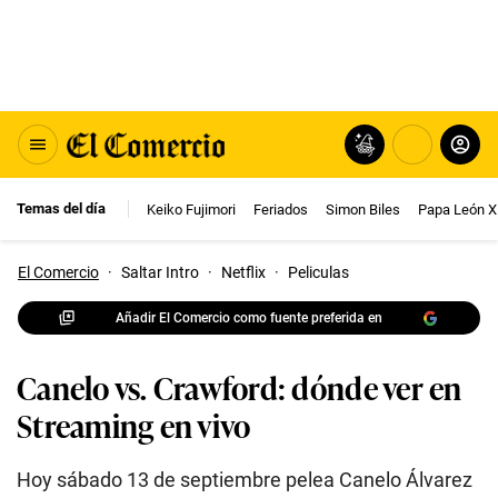
Temas del día
Keiko Fujimori
Feriados
Simon Biles
Papa León X
El Comercio
·
Saltar Intro
·
Netflix
·
Peliculas
Añadir El Comercio como fuente preferida en
Canelo vs. Crawford: dónde ver en
Streaming en vivo
Hoy sábado 13 de septiembre pelea Canelo Álvarez