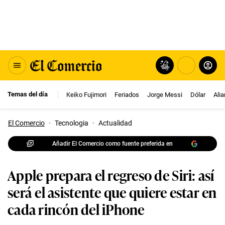
Temas del día
Keiko Fujimori
Feriados
Jorge Messi
Dólar
Ali
El Comercio
·
Tecnologia
·
Actualidad
Añadir El Comercio como fuente preferida en
Apple prepara el regreso de Siri: así
será el asistente que quiere estar en
cada rincón del iPhone