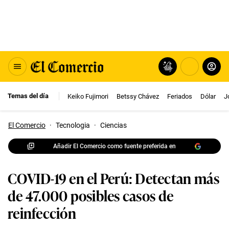
Temas del día
Keiko Fujimori
Betssy Chávez
Feriados
Dólar
J
El Comercio
·
Tecnologia
·
Ciencias
Añadir El Comercio como fuente preferida en
COVID-19 en el Perú: Detectan más
de 47.000 posibles casos de
reinfección