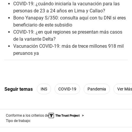
n
COVID-19: ¿cuándo iniciaría la vacunación para las
u
personas de 23 a 24 años en Lima y Callao?
t
e
Bono Yanapay S/350: consulta aquí con tu DNI si eres
s
beneficiario de este subsidio
,
3
COVID-19: ¿en qué regiones se presentan más casos
1
de la variante Delta?
s
e
Vacunación COVID-19: más de trece millones 918 mil
c
peruanos ya
o
n
d
s
Seguir temas
INS
COVID-19
Pandemia
Ver Má
Conforme a los criterios de
Tipo de trabajo: