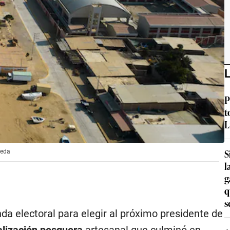
L
P
t
L
S
ñeda
l
g
q
s
da electoral para elegir al próximo presidente de
alización pesquera
artesanal que culminó en