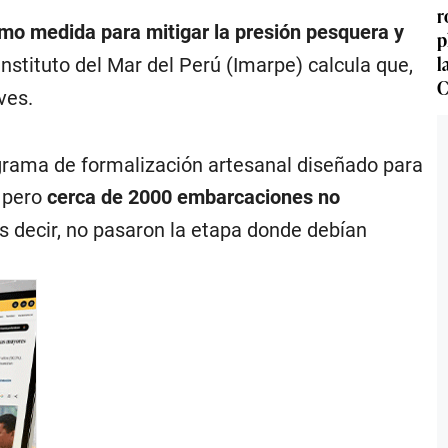
r
mo medida para mitigar la presión pesquera y
p
l
 Instituto del Mar del Perú (Imarpe) calcula que,
C
ves.
grama de formalización artesanal diseñado para
, pero
cerca de 2000 embarcaciones
no
Es decir, no pasaron la etapa donde debían