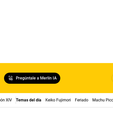
Pregúntale a Merlín IA
ón XIV
Temas del día
Keiko Fujimori
Feriado
Machu Pic