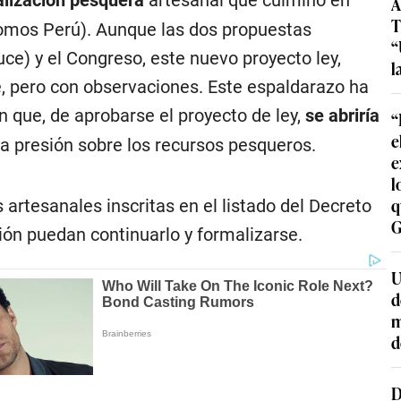
A
T
Somos Perú). Aunque las dos propuestas
“
ce) y el Congreso, este nuevo proyecto ley,
l
, pero con observaciones. Este espaldarazo ha
 que, de aprobarse el proyecto de ley,
se abriría
“
e
a presión sobre los recursos pesqueros.
e
l
q
artesanales inscritas en el listado del Decreto
G
ión puedan continuarlo y formalizarse.
U
d
m
d
D