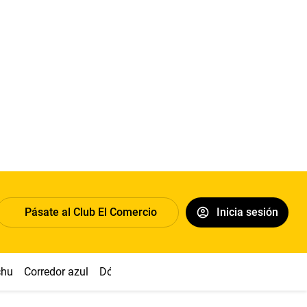
Pásate al Club El Comercio
Inicia sesión
chu
Corredor azul
Dólar
Congreso
Nasca
Acuña
Toled