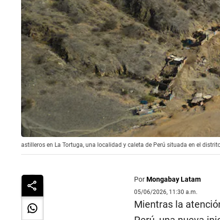
astilleros en La Tortuga, una localidad y caleta de Perú situada en el distr
Por
Mongabay Latam
05/06/2026, 11:30 a.m.
Mientras la atenció
Perú, una nueva inic