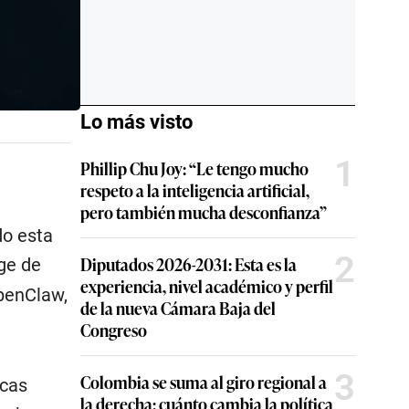
Lo más visto
1
Phillip Chu Joy: “Le tengo mucho
respeto a la inteligencia artificial,
pero también mucha desconfianza”
do esta
2
Diputados 2026-2031: Esta es la
uge de
experiencia, nivel académico y perfil
OpenClaw,
de la nueva Cámara Baja del
Congreso
3
Colombia se suma al giro regional a
icas
la derecha: cuánto cambia la política