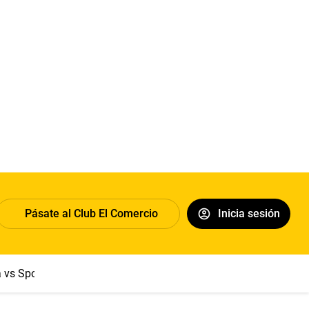
Pásate al Club El Comercio
Inicia sesión
a vs Sport Boys
Jorge Messi
Dólar
Papa León XIV
Congre