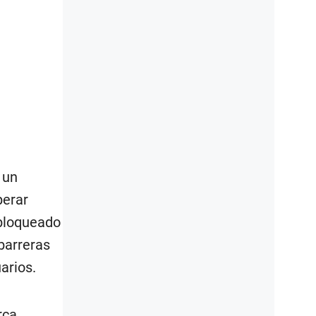
 un
perar
bloqueado
barreras
arios.
rca