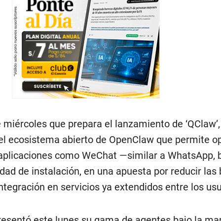
 miércoles que prepara el lanzamiento de ‘QClaw’,
el ecosistema abierto de OpenClaw que permite o
aplicaciones como WeChat —similar a WhatsApp, 
ad de instalación, en una apuesta por reducir las 
tegración en servicios ya extendidos entre los usu
presentó este lunes su gama de agentes bajo la ma