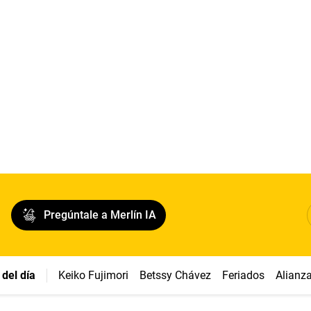
Pregúntale a Merlín IA
del día
Keiko Fujimori
Betssy Chávez
Feriados
Alianz