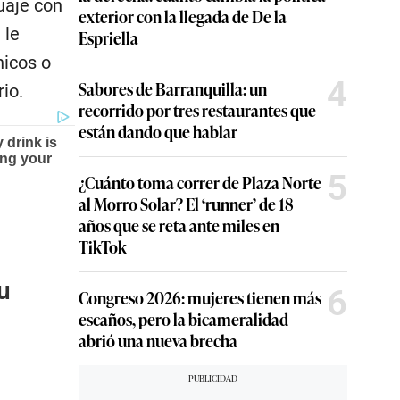
uaje con
exterior con la llegada de De la
 le
Espriella
nicos o
4
Sabores de Barranquilla: un
io.
recorrido por tres restaurantes que
están dando que hablar
5
¿Cuánto toma correr de Plaza Norte
al Morro Solar? El ‘runner’ de 18
años que se reta ante miles en
TikTok
u
6
Congreso 2026: mujeres tienen más
escaños, pero la bicameralidad
abrió una nueva brecha