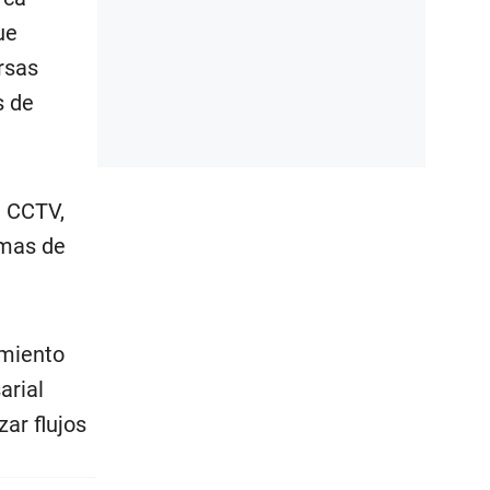
ue
rsas
s de
l CCTV,
emas de
amiento
arial
ar flujos