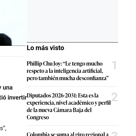
Lo más visto
1
Phillip Chu Joy: “Le tengo mucho
respeto a la inteligencia artificial,
pero también mucha desconfianza”
y una
2
Diputados 2026-2031: Esta es la
ó invertir
experiencia, nivel académico y perfil
de la nueva Cámara Baja del
Congreso
s”,
Colombia se suma al giro regional a