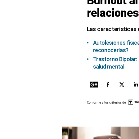
Burnout a
relacione
Columnistas
Provecho
Las características 
Saltar intro
Autolesiones físic
Política
reconocerlas?
Trastorno Bipolar:
Economía
salud mental
ECData
Lima
Perú
Conforme a los criterios de
Mundo
DT
Luces