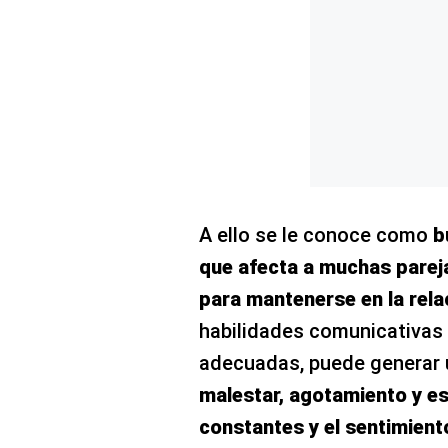
Concesionarias
Principios
Rectores
Buenas
Prácticas
Políticas
De
Privacidad
Política
Integrada
A ello se le conoce como
b
De
Gestión
que afecta a muchas parej
Derechos
para mantenerse en la rela
Arco
habilidades comunicativas
Política
De
adecuadas, puede generar
Cookies
malestar, agotamiento y es
constantes y el sentimient