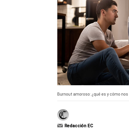
TV+
Tecnología y ciencias
Somos
Bienestar
Hogar y Familia
Respuestas
Mag
Viù
Burnout amoroso: ¿qué es y cómo nos
Vamos
Ruedas y Tuercas
Casa y Más
Redacción EC