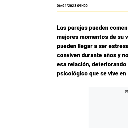
El Dominical
06/04/2023 09H00
Desde la redacción
Las parejas pueden comenza
Videos
mejores momentos de su vi
Archivo El Comercio
pueden llegar a ser estresa
Notas contratadas
conviven durante años y no
Blogs
esa relación, deteriorando
psicológico que se vive en 
Colecciones El Comercio
elcomercio.pe
Términos
Y
Condiciones
De
Uso
Oficinas