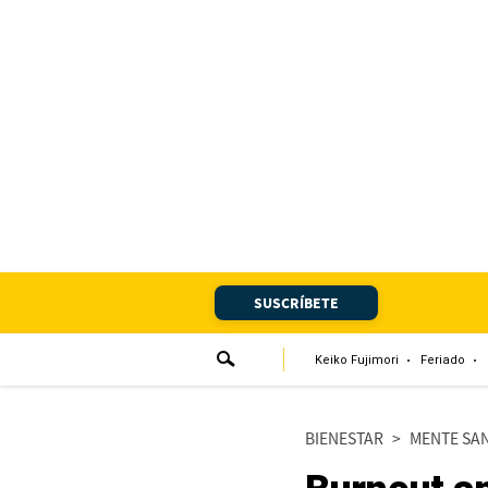
Portada
Edición Impresa
Club El Comercio
Newsletters
Editorial
SUSCRÍBETE
Día 1
Audiencias Vecinales
Keiko Fujimori
Feriado
Corresponsales escolares
BIENESTAR
>
MENTE SA
Podcast
Juegos