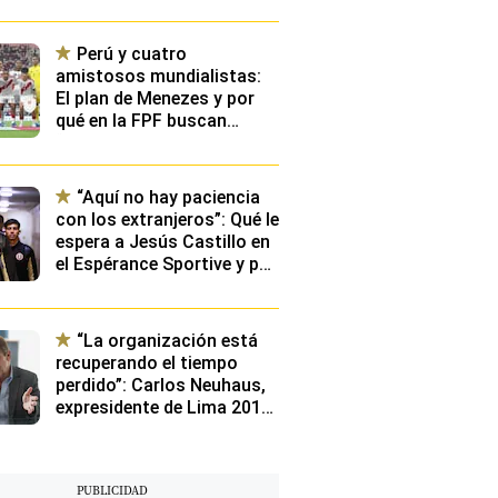
Perú y cuatro
amistosos mundialistas:
El plan de Menezes y por
qué en la FPF buscan
“exponer” a los
convocados contra rivales
con buen nivel
“Aquí no hay paciencia
con los extranjeros”: Qué le
espera a Jesús Castillo en
el Espérance Sportive y por
qué el club más poderoso
de Túnez se fijó en el
peruano
“La organización está
recuperando el tiempo
perdido”: Carlos Neuhaus,
expresidente de Lima 2019,
sobre los retos a un año de
Lima 2027 y en qué más
está preocupado el
Gobierno