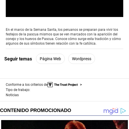
0
seconds
of
En el marco de la Semana Santa, los peruanos se preparan para vivir los
0
festejos de la pascua mismos que se ven marcados con la aparición del
seconds
conejo y los huevos de Pascua. Conoce cómo surge esta tradición y cómo
algunos de sus símbolos tienen relación con la fe católica.
Seguir temas
Página Web
Wordpress
Conforme a los criterios de
Tipo de trabajo:
Noticias