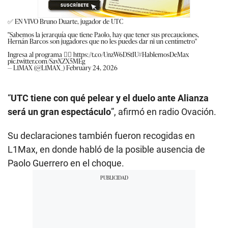
✅ EN VIVO Bruno Duarte, jugador de UTC
"Sabemos la jerarquía que tiene Paolo, hay que tener sus precauciones,
Hernán Barcos son jugadores que no les puedes dar ni un centímetro"
Ingresa al programa 👉🏽
https://t.co/UnzW6DStIU
#HablemosDeMax
pic.twitter.com/SavXZX5MEg
— L1MAX (@L1MAX_)
February 24, 2026
“
UTC tiene con qué pelear y el duelo ante Alianza
será un gran espectáculo
”, afirmó en radio Ovación.
Su declaraciones también fueron recogidas en
L1Max, en donde habló de la posible ausencia de
Paolo Guerrero en el choque.