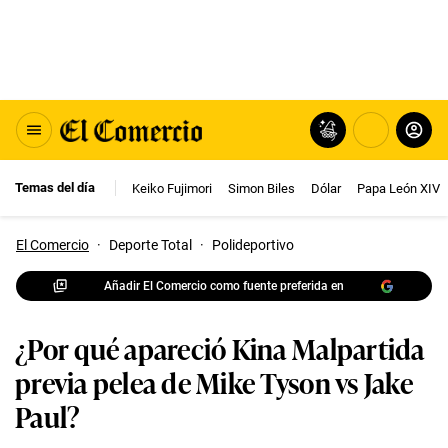
Temas del día
Keiko Fujimori
Simon Biles
Dólar
Papa León XIV
El Comercio
·
Deporte Total
·
Polideportivo
Añadir El Comercio como fuente preferida en
¿Por qué apareció Kina Malpartida
previa pelea de Mike Tyson vs Jake
Paul?