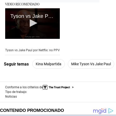
VIDEO RECOMENDADO
Tyson vs Jake Paul por Netflix: no PPV
0
seconds
of
Tyson vs Jake Paul por Netflix: no PPV
25
seconds
Seguir temas
Kina Malpartida
Mike Tyson Vs Jake Paul
Conforme a los criterios de
Tipo de trabajo:
Noticias