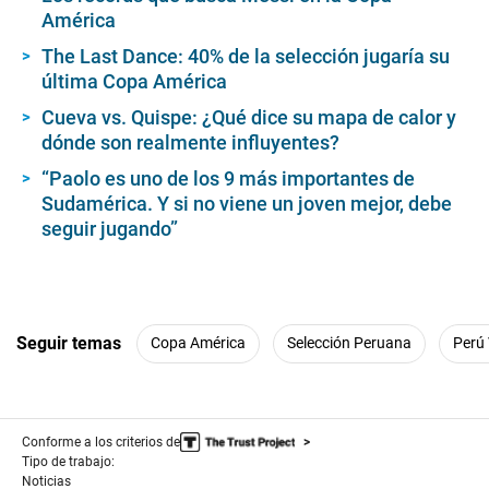
3
América
3
s
The Last Dance: 40% de la selección jugaría su
e
c
última Copa América
o
n
Cueva vs. Quispe: ¿Qué dice su mapa de calor y
d
dónde son realmente influyentes?
s
“Paolo es uno de los 9 más importantes de
Sudamérica. Y si no viene un joven mejor, debe
seguir jugando”
Seguir temas
Copa América
Selección Peruana
Perú 
Conforme a los criterios de
Tipo de trabajo:
Noticias