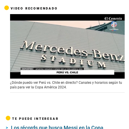
VIDEO RECOMENDADO
0
¿Dónde puedo ver Perú vs. Chile en directo? Canales y horarios según tu
o
país para ver la Copa América 2024.
f
1
m
i
n
u
t
TE PUEDE INTERESAR
e
,
Los récords que busca Messi en la Copa