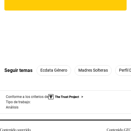
Seguir temas
Ecdata Género
Madres Solteras
Perfil
Conforme a los criterios de
Tipo de trabajo:
Análisis
Contenido sugerido
Contenido
GEC