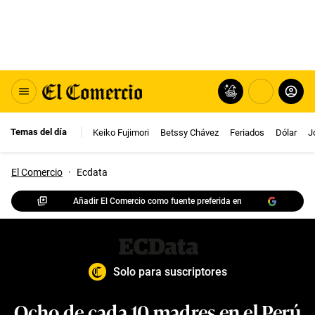
Temas del día
Keiko Fujimori
Betssy Chávez
Feriados
Dólar
J
El Comercio
·
Ecdata
Añadir El Comercio como fuente preferida en
Solo para suscriptores
Ocho de cada 10 madres en el Perú