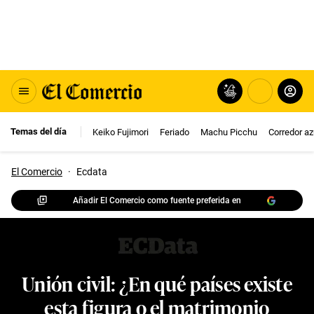
Temas del día
Keiko Fujimori
Feriado
Machu Picchu
Corredor az
El Comercio
·
Ecdata
Añadir El Comercio como fuente preferida en
Unión civil: ¿En qué países existe
esta figura o el matrimonio